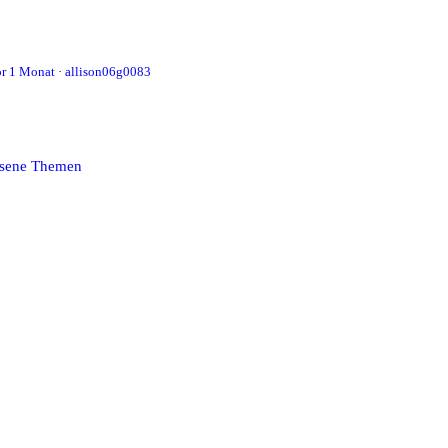
or 1 Monat
·
allison06g0083
esene Themen