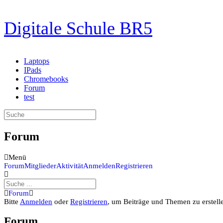
Zum
Digitale Schule BR5
Inhalt
springen
Laptops
IPads
Chromebooks
Forum
test
Suche
nach:
Forum
Menü
Forum-
Forum
Mitglieder
Aktivität
Anmelden
Registrieren
Navigation
Forum-
Forum
Breadcrumbs
Bitte
Anmelden
oder
Registrieren
, um Beiträge und Themen zu erstell
-
Du
Forum