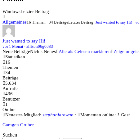
bist
hier:
Windows
Letzter Beitrag
Allgemeines
16 Themen · 34 Beiträge
Letzter Beitrag:
Just wanted to say Hi!
·
v
Just wanted to say Hi!
vor 1 Monat
·
allison06g0083
Neue Beiträge
Nichts Neues
Alle als Gelesen markieren
Zeige ungel
Statistiken
16
Themen
34
Beiträge
5.634
Aufrufe
436
Benutzer
1
Online
Neuestes Mitglied:
stephaniarowan
·
Momentan online:
1 Gast
Garagen Gruber
Suchen