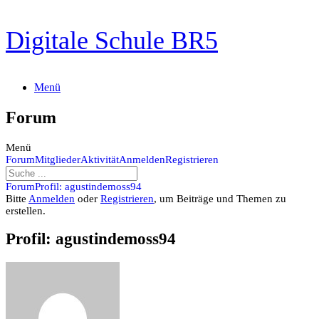
Zum
Digitale Schule BR5
Inhalt
springen
Menü
Forum
Menü
Forum-
Forum
Mitglieder
Aktivität
Anmelden
Registrieren
Navigation
Forum-
Forum
Profil: agustindemoss94
Breadcrumbs
Bitte
Anmelden
oder
Registrieren
, um Beiträge und Themen zu
-
erstellen.
Du
bist
Profil: agustindemoss94
hier: