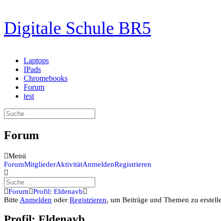
Zum
Digitale Schule BR5
Inhalt
springen
Laptops
IPads
Chromebooks
Forum
test
Suche
nach:
Forum
Menü
Forum-
Forum
Mitglieder
Aktivität
Anmelden
Registrieren
Navigation
Forum-
Forum
Profil: Eldenavb
Breadcrumbs
Bitte
Anmelden
oder
Registrieren
, um Beiträge und Themen zu erstell
-
Du
Profil: Eldenavb