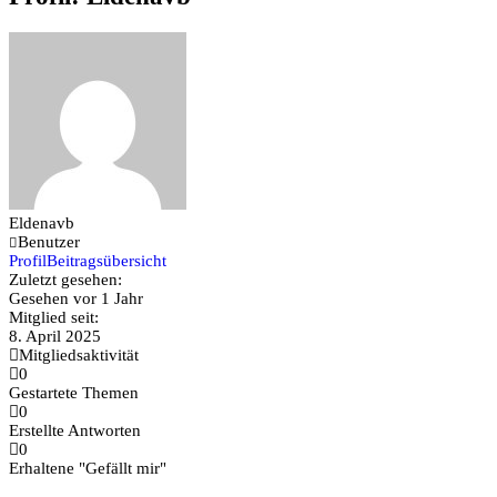
bist
hier:
Eldenavb
Benutzer
Profil
Beitragsübersicht
Zuletzt gesehen:
Gesehen vor 1 Jahr
Mitglied seit:
8. April 2025
Mitgliedsaktivität
0
Gestartete Themen
0
Erstellte Antworten
0
Erhaltene "Gefällt mir"